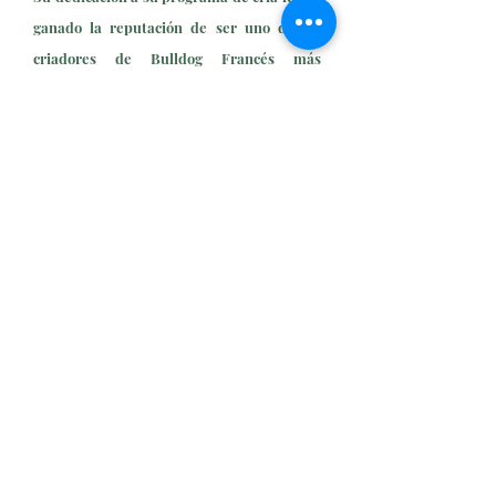
ganado la reputación de ser uno de los
criadores de Bulldog Francés más
prestigiosos de Atlanta.
Saludable, feliz, linaje
Nuestra perrera ofrece cachorros de bulldog
francés de la más alta calidad a hogares
cariñosos dispuestos a seguir adorando una
raza tan leal. Nuestros bulldogs franceses
muestran al máximo los estándares de la raza
ya que son cuidadosamente seleccionados
para formar parte de nuestro programa de
cría.
¡Cuando compre una mascota de Royale
French Bulldogs, tenga la seguridad de que